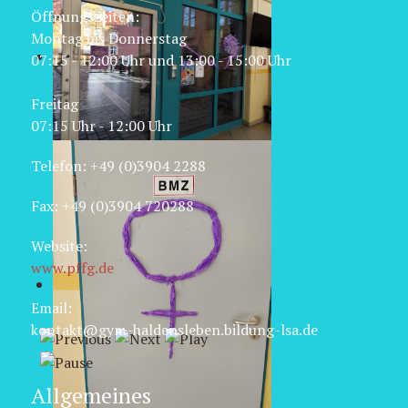
Öffnungszeiten:
Montag bis Donnerstag
07:15 - 12:00 Uhr und 13:00 - 15:00 Uhr
Freitag
07:15 Uhr - 12:00 Uhr
Telefon: +49 (0)3904 2288
Fax: +49 (0)3904 720288
Website:
www.pffg.de
Email:
kontakt@gym-haldensleben.bildung-lsa.de
Allgemeines