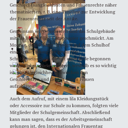
Geschlechtsungleichheiten und Frauenrechte näher
thematisierten, z. B. eine Timeline zur Entwicklung
der Frauenrechte seit der Antike.
Gemeinsam wurde gebastelt und das Schulgebäude
mit lila Blumen und Krepppapier geschmückt. Am
Montag, dem 9. März, erfolgte auf dem Schulhof
eine Versammlung der gesamten
Schulgemeinschaft, die mit einer Rede begonnen
wurde. Dabei wurde erläutert, weshalb es so wichtig
ist, über Ungleichheiten zwischen den
Geschlechtern und Gewalt gegen Frauen
aufzuklären.
Auch dem Aufruf, mit einem lila Kleidungsstück
oder Accessoire zur Schule zu kommen, folgten viele
Mitglieder der Schulgemeinschaft. Abschließend
kann man sagen, dass es der Arbeitsgemeinschaft
gelungen ist, den Internationalen Frauentag