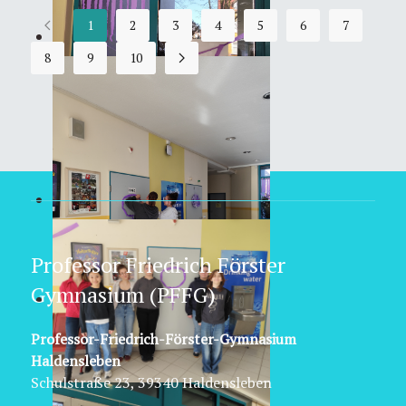
1
2
3
4
5
6
7
8
9
10
Professor Friedrich Förster
Gymnasium (PFFG)
Professor-Friedrich-Förster-Gymnasium
Haldensleben
Schulstraße 23, 39340 Haldensleben