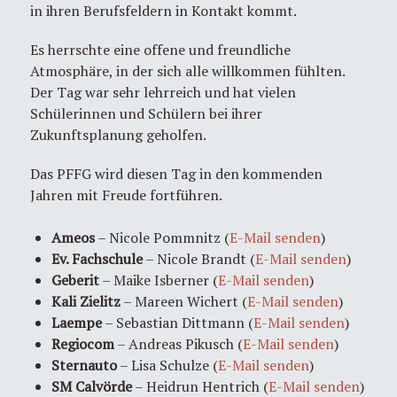
in ihren Berufsfeldern in Kontakt kommt.
Es herrschte eine offene und freundliche
Atmosphäre, in der sich alle willkommen fühlten.
Der Tag war sehr lehrreich und hat vielen
Schülerinnen und Schülern bei ihrer
Zukunftsplanung geholfen.
Das PFFG wird diesen Tag in den kommenden
Jahren mit Freude fortführen.
Ameos
– Nicole Pommnitz (
E-Mail senden
)
Ev. Fachschule
– Nicole Brandt (
E-Mail senden
)
Geberit
– Maike Isberner (
E-Mail senden
)
Kali Zielitz
– Mareen Wichert (
E-Mail senden
)
Laempe
– Sebastian Dittmann (
E-Mail senden
)
Regiocom
– Andreas Pikusch (
E-Mail senden
)
Sternauto
– Lisa Schulze (
E-Mail senden
)
SM Calvörde
– Heidrun Hentrich (
E-Mail senden
)