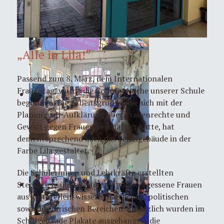
„Alle in Lila!“
Passend zum 8. März, dem Internationalen
Frauentag, wurde die Couragewoche unserer Schule
begonnen. Die Arbeitsgruppe, die sich mit der
Planung zur Aufklärung über Frauenrechte und
Gewalt gegen Frauen beschäftigt hatte, hat
dementsprechend auch das Schulgebäude in der
Farbe Lila gestaltet.
Die Schülerinnen und Lehrkräfte erstellten
Steckbriefe über berühmte oder vergessene Frauen
aus kulturellen, wissenschaftlichen, politischen
sowie literarischen Bereichen. Zusätzlich wurden im
Schulgebäude Plakate ausgehangen, die