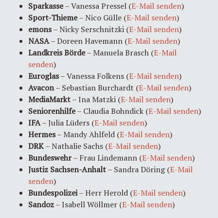
Sparkasse
– Vanessa Pressel (
E-Mail senden
)
Sport-Thieme
– Nico Gülle (
E-Mail senden
)
emons
– Nicky Serschnitzki (
E-Mail senden
)
NASA
– Doreen Havemann (
E-Mail senden
)
Landkreis Börde
– Manuela Brasch (
E-Mail
senden
)
Euroglas
– Vanessa Folkens (
E-Mail senden
)
Avacon
– Sebastian Burchardt (
E-Mail senden
)
MediaMarkt
– Ina Matzki (
E-Mail senden
)
Seniorenhilfe
– Claudia Bohndick (
E-Mail senden
)
IFA
– Julia Lüders (
E-Mail senden
)
Hermes
– Mandy Ahlfeld (
E-Mail senden
)
DRK
– Nathalie Sachs (
E-Mail senden
)
Bundeswehr
– Frau Lindemann (
E-Mail senden
)
Justiz Sachsen-Anhalt
– Sandra Döring (
E-Mail
senden
)
Bundespolizei
– Herr Herold (
E-Mail senden
)
Sandoz
– Isabell Wöllmer (
E-Mail senden
)