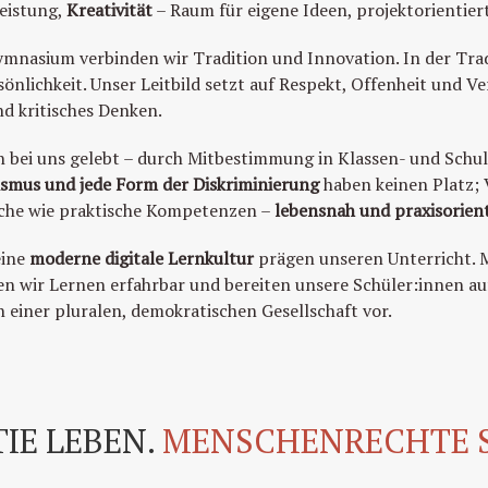
Leistung,
Kreativität
– Raum für eigene Ideen, projektorientie
ymnasium verbinden wir Tradition und Innovation. In der Tr
önlichkeit. Unser Leitbild setzt auf Respekt, Offenheit und 
d kritisches Denken.
 bei uns gelebt – durch Mitbestimmung in Klassen- und Schul
ismus und jede Form der Diskriminierung
haben keinen Platz; V
sche wie praktische Kompetenzen –
lebensnah und praxisorient
eine
moderne digitale Lernkultur
prägen unseren Unterricht. M
 wir Lernen erfahrbar und bereiten unsere Schüler:innen au
einer pluralen, demokratischen Gesellschaft vor.
IE LEBEN.
MENSCHENRECHTE 