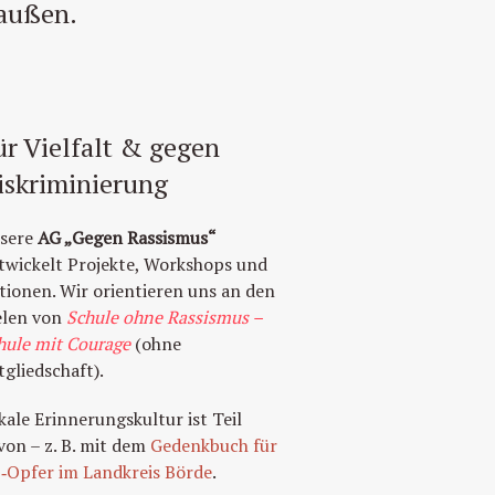
 außen.
ür Vielfalt & gegen
iskriminierung
sere
AG „Gegen Rassismus“
twickelt Projekte, Workshops und
tionen. Wir orientieren uns an den
elen von
Schule ohne Rassismus –
hule mit Courage
(ohne
tgliedschaft).
kale Erinnerungskultur ist Teil
von – z. B. mit dem
Gedenkbuch für
‑Opfer im Landkreis Börde
.