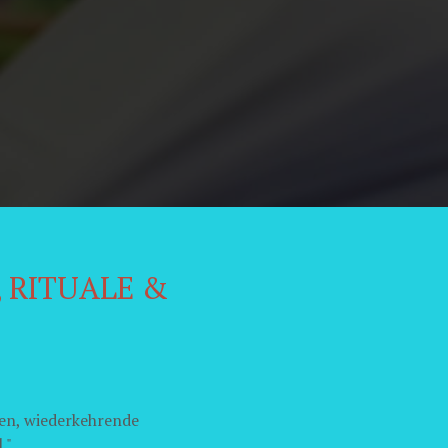
, RITUALE &
en, wiederkehrende
."