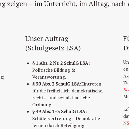
g zeigen – im Unterricht, im Alltag, nach
Unser Auftrag
F
(Schulgesetz LSA)
D
Un
§ 1 Abs. 2 Nr. 2 SchulG LSA:
en
Politische Bildung &
Ak
tz;
Verantwortung.
Zi
§ 30 Abs. 2 SchulG LSA:
Eintreten
Sc
für die freiheitlich-demokratische,
Mi
rechts- und sozialstaatliche
Ordnung.
Lo
§ 49 Abs. 1–3 SchulG LSA:
da
Schülervertretung – Demokratie
NS
lernen durch Beteiligung.