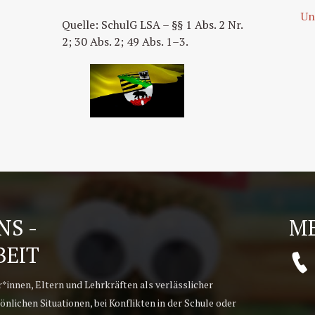
Un
Quelle: SchulG LSA – §§ 1 Abs. 2 Nr.
2; 30 Abs. 2; 49 Abs. 1–3.
S -
ME
BEIT
r*innen, Eltern und Lehrkräften als verlässlicher
önlichen Situationen, bei Konflikten in der Schule oder