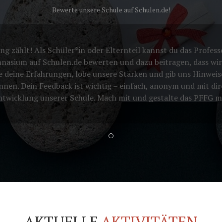
Bewerte unsere Schule auf Schulen.de!
g zählt! Als Schüler*in oder Elternteil kannst du das Profess
nasium auf Schulen.de bewerten und dazu beitragen, dass wir
e deine Erfahrungen, lobe unsere Stärken und gib uns Hinweis
nnen. Dein Feedback ist wichtig – einfach, anonym und mit dir
Entwicklung unserer Schule. Mach mit und gestalte das PFFG m
AKTUELLE
AKTIVITÄTEN