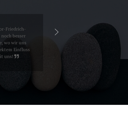
or-Friedrich-
 noch besser
e, wo wir uns
ektem Einfluss
it uns!