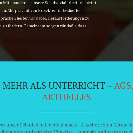
en Miteinanders – unsere Schulsozialarbeiterin bietet
an. Mit präventiven Projekten, individueller
sprächen helfen wir dabei, Herausforderungen zu
 zu fördern. Gemeinsam sorgen wir dafür, dass
!
T MEHR ALS UNTERRICHT –
AGS
AKTUELLES
 was unser Schulleben lebendig macht: Angebote zum Mitmach
öhepunkte und wichtige Hinweise – kompakt und stets aktuell