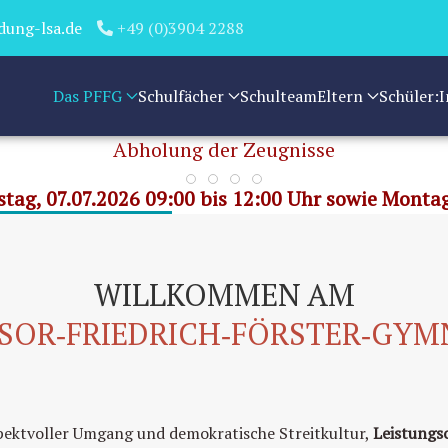
dung-lsa.de
+49 (0)3904 2288
Das PFFG
Schulfächer
Schulteam
Eltern
Schüler:
Abholung der Zeugnisse
WISSEN ENTFALTEN, WERTE GES
TOLERANZ - LEISTUNGS
tag, 07.07.2026 09:00 bis 12:00 Uhr sowie Montag
WILLKOMMEN AM
SOR‑FRIEDRICH‑FÖRSTER‑GY
pektvoller Umgang und demokratische Streitkultur,
Leistungs