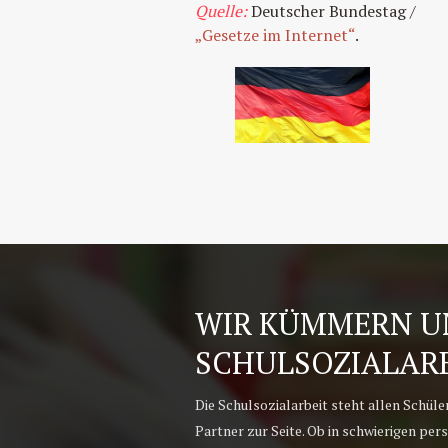
Quelle:
Deutscher Bundestag /
„Gesetze im Internet“
.
WIR KÜMMERN UN
SCHULSOZIALAR
Die Schulsozialarbeit steht allen Schüle
Partner zur Seite. Ob in schwierigen pers