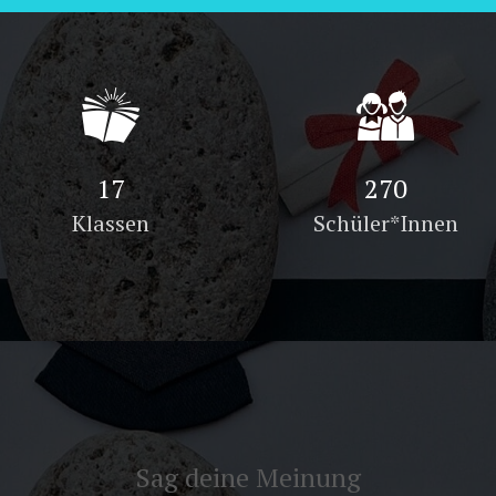
27
434
Klassen
Schüler*Innen
Sag deine Meinung