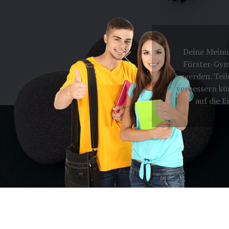
Deine Meinun
Förster-Gym
werden. Teil
verbessern kö
auf die 