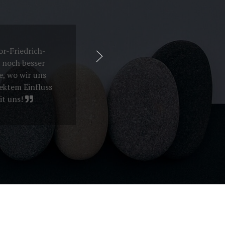
or-Friedrich-
 noch besser
e, wo wir uns
ektem Einfluss
it uns!