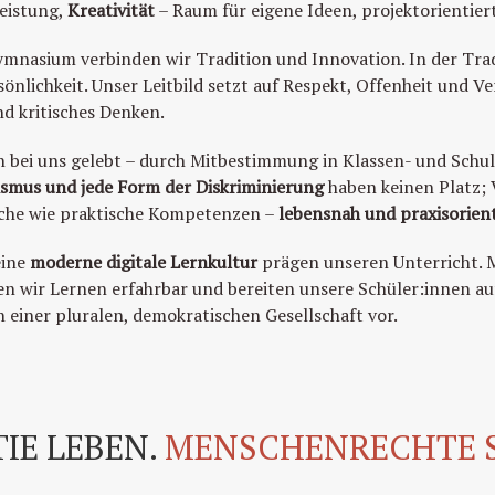
Leistung,
Kreativität
– Raum für eigene Ideen, projektorientie
ymnasium verbinden wir Tradition und Innovation. In der Tr
önlichkeit. Unser Leitbild setzt auf Respekt, Offenheit und 
d kritisches Denken.
 bei uns gelebt – durch Mitbestimmung in Klassen- und Schul
ismus und jede Form der Diskriminierung
haben keinen Platz; V
sche wie praktische Kompetenzen –
lebensnah und praxisorient
eine
moderne digitale Lernkultur
prägen unseren Unterricht. M
 wir Lernen erfahrbar und bereiten unsere Schüler:innen au
einer pluralen, demokratischen Gesellschaft vor.
IE LEBEN.
MENSCHENRECHTE 