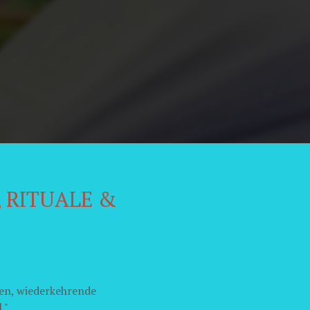
, RITUALE &
en, wiederkehrende
."