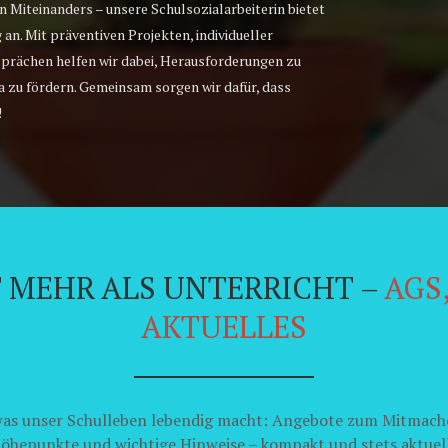
en Miteinanders – unsere Schulsozialarbeiterin bietet
an. Mit präventiven Projekten, individueller
sprächen helfen wir dabei, Herausforderungen zu
 zu fördern. Gemeinsam sorgen wir dafür, dass
!
T MEHR ALS UNTERRICHT –
AGS
AKTUELLES
 was unser Schulleben lebendig macht: Angebote zum Mitmach
öhepunkte und wichtige Hinweise – kompakt und stets aktuell