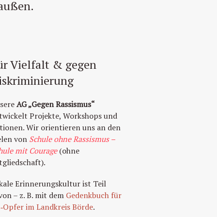
 außen.
ür Vielfalt & gegen
iskriminierung
sere
AG „Gegen Rassismus“
twickelt Projekte, Workshops und
tionen. Wir orientieren uns an den
elen von
Schule ohne Rassismus –
hule mit Courage
(ohne
tgliedschaft).
kale Erinnerungskultur ist Teil
von – z. B. mit dem
Gedenkbuch für
‑Opfer im Landkreis Börde
.