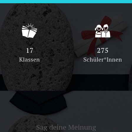
28
448
Klassen
Schüler*Innen
Sag deine Meinung