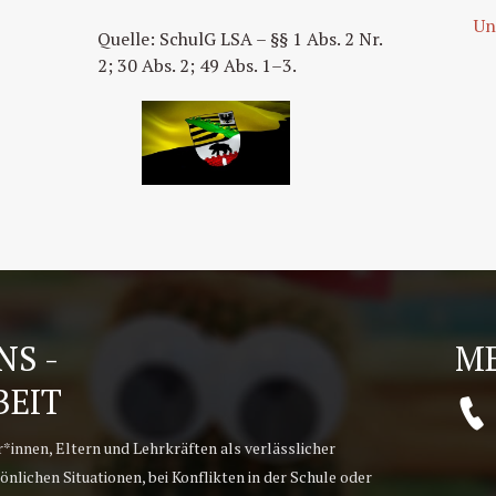
Un
Quelle: SchulG LSA – §§ 1 Abs. 2 Nr.
2; 30 Abs. 2; 49 Abs. 1–3.
S -
ME
BEIT
r*innen, Eltern und Lehrkräften als verlässlicher
önlichen Situationen, bei Konflikten in der Schule oder