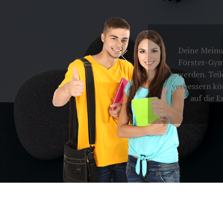
Deine Meinun
Förster-Gym
werden. Teil
verbessern kö
auf die 