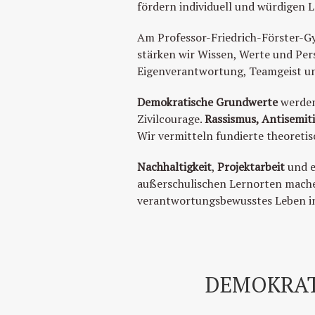
fördern individuell und würdigen 
Am Professor-Friedrich-Förster-G
stärken wir Wissen, Werte und Pers
Eigenverantwortung, Teamgeist un
Demokratische Grundwerte
werden
Zivilcourage.
Rassismus, Antisemit
Wir vermitteln fundierte theoreti
Nachhaltigkeit
,
Projektarbeit
und 
außerschulischen Lernorten machen
verantwortungsbewusstes Leben in 
DEMOKRAT