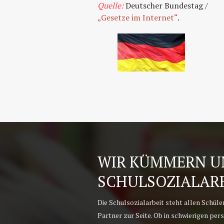
Quelle:
Deutscher Bundestag /
„Gesetze im Internet“
.
WIR KÜMMERN UN
SCHULSOZIALAR
Die Schulsozialarbeit steht allen Schüle
Partner zur Seite. Ob in schwierigen pers