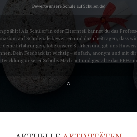
Bewerte unsere Schule auf Schulen.de!
g zählt! Als Schüler*in oder Elternteil kannst du das Profess
nasium auf Schulen.de bewerten und dazu beitragen, dass wir
e deine Erfahrungen, lobe unsere Stärken und gib uns Hinweis
nnen. Dein Feedback ist wichtig – einfach, anonym und mit dir
Entwicklung unserer Schule. Mach mit und gestalte das PFFG m
AKTUELLE
AKTIVITÄTEN