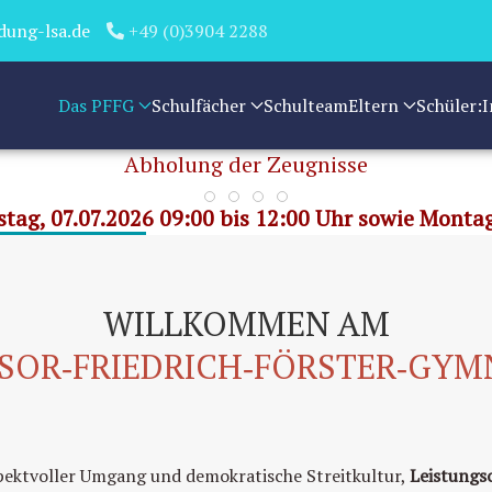
dung-lsa.de
+49 (0)3904 2288
Das PFFG
Schulfächer
Schulteam
Eltern
Schüler:
Abholung der Zeugnisse
WISSEN ENTFALTEN, WERTE GES
TOLERANZ - LEISTUNGS
tag, 07.07.2026 09:00 bis 12:00 Uhr sowie Montag
WILLKOMMEN AM
SOR‑FRIEDRICH‑FÖRSTER‑GY
pektvoller Umgang und demokratische Streitkultur,
Leistungs