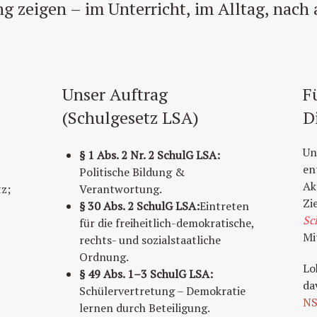
g zeigen – im Unterricht, im Alltag, nach
Unser Auftrag
F
(Schulgesetz LSA)
D
Un
§ 1 Abs. 2 Nr. 2 SchulG LSA:
en
Politische Bildung &
Ak
tz;
Verantwortung.
Zi
§ 30 Abs. 2 SchulG LSA:
Eintreten
Sc
für die freiheitlich-demokratische,
Mi
rechts- und sozialstaatliche
Ordnung.
Lo
§ 49 Abs. 1–3 SchulG LSA:
da
Schülervertretung – Demokratie
NS
lernen durch Beteiligung.