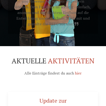
uns Hinweise, wo wir uns verbessern
können. Dein Feedback ist wichtig – einfach,
anonym und mit direktem Einfluss auf die
Entwicklung unserer Schule. Mach mit und
gestalte das PFFG mit uns!
AKTUELLE
AKTIVITÄTEN
Alle Einträge findest du auch
hier
Update zur