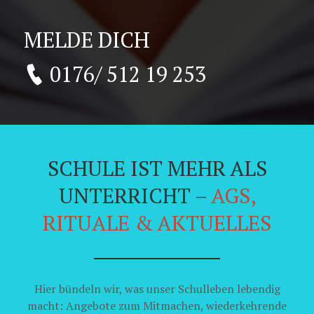
MELDE DICH
0176/ 512 19 253
SCHULE IST MEHR ALS
UNTERRICHT –
AGS,
RITUALE & AKTUELLES
Hier bündeln wir, was unser Schulleben lebendig
macht: Angebote zum Mitmachen, wiederkehrende