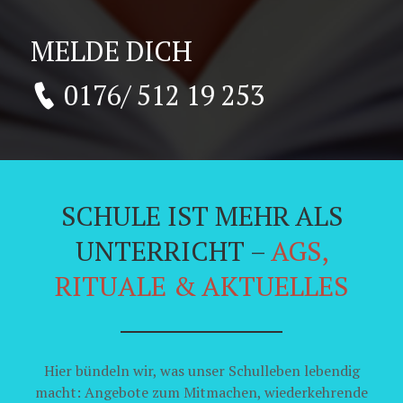
MELDE DICH
0176/ 512 19 253
SCHULE IST MEHR ALS
UNTERRICHT –
AGS,
RITUALE & AKTUELLES
Hier bündeln wir, was unser Schulleben lebendig
macht: Angebote zum Mitmachen, wiederkehrende