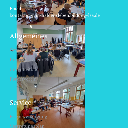
Email:
kontakt@gym-haldensleben.bildung-lsa.de
Allgemeines
Geschichte des PFFG
Professor Friedrich Förster
Unser Leitbild
Förderverein
Service
Essensversorgung
Vertretungsplan