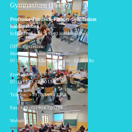
Gymnasium (PFFG)
Professor-Friedrich-Förster-Gymnasium
Haldensleben
Schulstraße 23, 39340 Haldensleben
Öffnungszeiten:
Montag bis Donnerstag
07:15 - 12:00 Uhr und 13:00 - 15:00 Uhr
Freitag
07:15 Uhr - 12:00 Uhr
Telefon: +49 (0)3904 2288
Fax: +49 (0)3904 720288
Website:
www.pffg.de