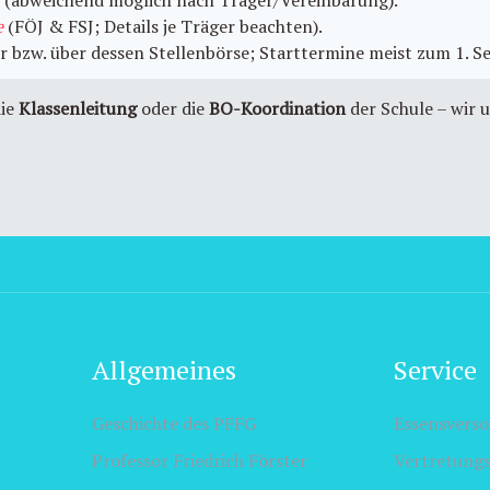
 (abweichend möglich nach Träger/Vereinbarung).
e
(FÖJ & FSJ; Details je Träger beachten).
r bzw. über dessen Stellenbörse; Starttermine meist zum 1. Se
die
Klassenleitung
oder die
BO-Koordination
der Schule – wir 
Allgemeines
Service
Geschichte des PFFG
Essensvers
Professor Friedrich Förster
Vertretung