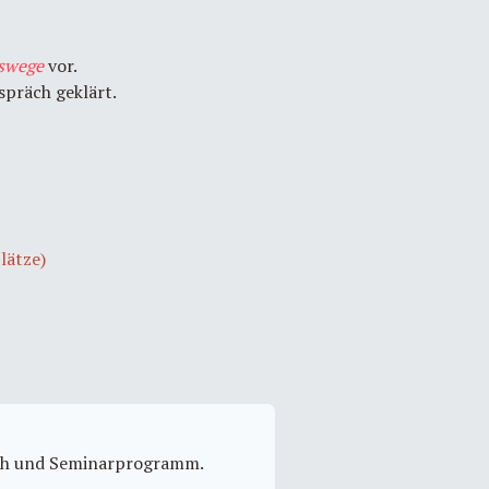
swege
vor.
präch geklärt.
lätze)
eich und Seminarprogramm.