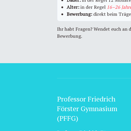
Dauer:
in der Regel 12 Monate
Alter:
in der Regel
16–26 Jahr
Bewerbung:
direkt beim Träge
Ihr habt Fragen? Wendet euch an 
Bewerbung.
Professor Friedrich
Förster Gymnasium
(PFFG)