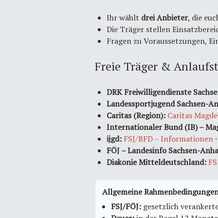
Ihr wählt
drei Anbieter
, die eu
Die Träger stellen Einsatzberei
Fragen zu Voraussetzungen, Ei
Freie Träger & Anlaufst
DRK Freiwilligendienste Sachs
Landessportjugend Sachsen-An
Caritas (Region):
Caritas Magde
Internationaler Bund (IB) – M
ijgd:
FSJ/BFD – Informationen
FÖJ – Landesinfo Sachsen-Anha
Diakonie Mitteldeutschland:
FS
Allgemeine Rahmenbedingungen 
FSJ/FÖJ:
gesetzlich verankert