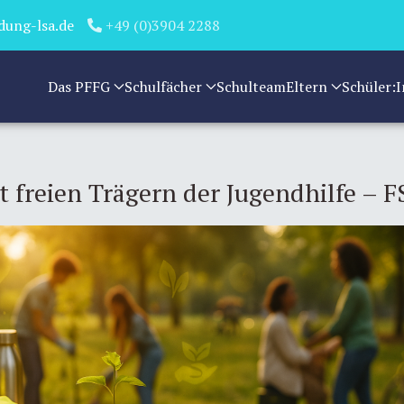
dung-lsa.de
+49 (0)3904 2288
Das PFFG
Schulfächer
Schulteam
Eltern
Schüler:
freien Trägern der Jugendhilfe – F