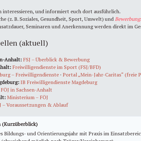
ch interessieren, und informiert euch dort ausführlich.
che (z. B. Soziales, Gesundheit, Sport, Umwelt) und
Bewerbung
nsatzdauer, Seminaren und Anerkennung werden direkt im Ges
ellen (aktuell)
en-Anhalt:
FSJ – Überblick & Bewerbung
halt:
Freiwilligendienste im Sport (FSJ/BFD)
burg – Freiwilligendienste
·
Portal „Mein-Jahr-Caritas“ (freie P
agdeburg:
IB Freiwilligendienste Magdeburg
·
FÖJ in Sachsen-Anhalt
lt:
Ministerium – FÖJ
J – Voraussetzungen & Ablauf
(Kurzüberblick)
es Bildungs- und Orientierungsjahr mit Praxis im Einsatzber