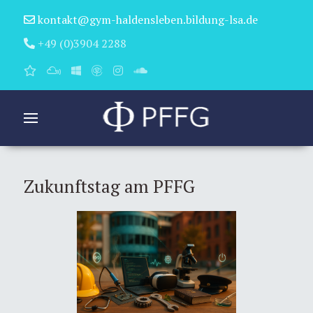
kontakt@gym-haldensleben.bildung-lsa.de
+49 (0)3904 2288
Zukunftstag am PFFG