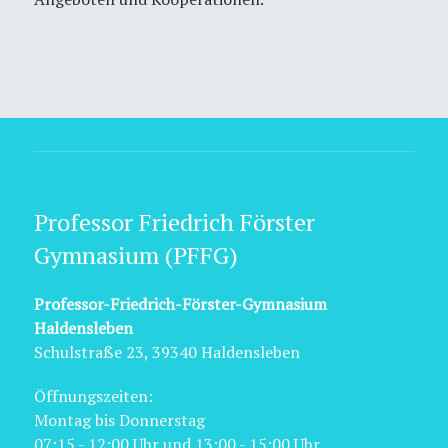
Professor Friedrich Förster
Gymnasium (PFFG)
Professor-Friedrich-Förster-Gymnasium
Haldensleben
Schulstraße 23, 39340 Haldensleben
Öffnungszeiten:
Montag bis Donnerstag
07:15 - 12:00 Uhr und 13:00 - 15:00 Uhr