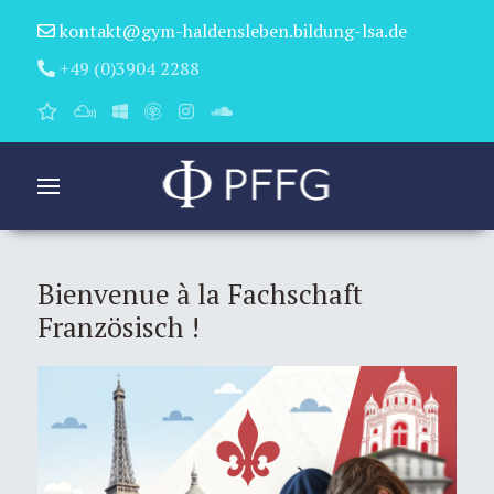
kontakt@gym-haldensleben.bildung-lsa.de
+49 (0)3904 2288
Bienvenue à la Fachschaft
Französisch !